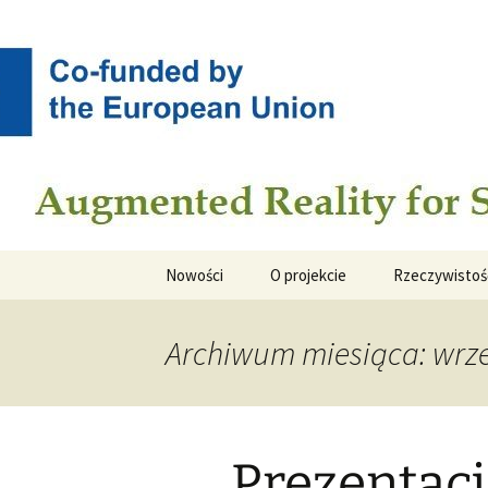
Augmented Reality for Stone C
Przejdź
do
treści
ARSC
Nowości
O projekcie
Rzeczywistoś
Archiwum miesiąca: wrze
Prezentac