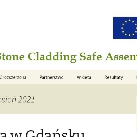
ladding Safe Assembling Operation
ć rozszerzona
Partnerstwo
Ankieta
Rezultaty
sień 2021
ja w Gdańsku