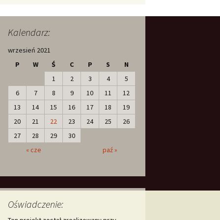
Kalendarz:
wrzesień 2021
P
W
Ś
C
P
S
N
1
2
3
4
5
6
7
8
9
10
11
12
13
14
15
16
17
18
19
20
21
22
23
24
25
26
27
28
29
30
« cze
paź »
Oświadczenie:
Ten projekt został zrealizowany przy