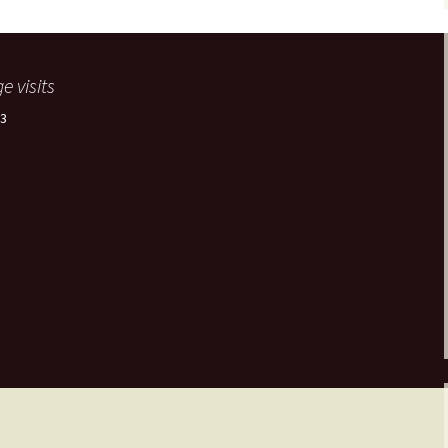
e visits
3