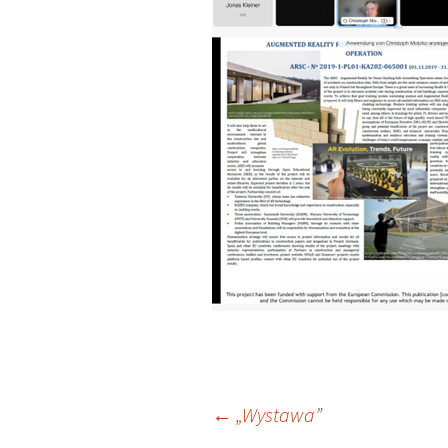
Nawigacja
←
„Wystawa”