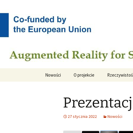
Augmented Reality for Stone C
Przejdź
do
treści
ARSC
Nowości
O projekcie
Rzeczywistoś
Prezentacj
27 stycznia 2022
Nowości