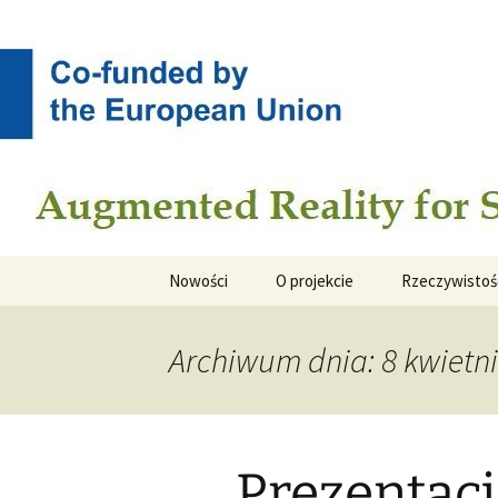
Augmented Reality for Stone C
Przejdź
do
treści
ARSC
Nowości
O projekcie
Rzeczywistoś
Archiwum dnia: 8 kwietn
Prezentacj