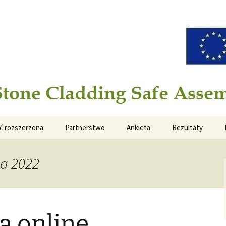
ladding Safe Assembling Operation
ć rozszerzona
Partnerstwo
Ankieta
Rezultaty
ia 2022
a online