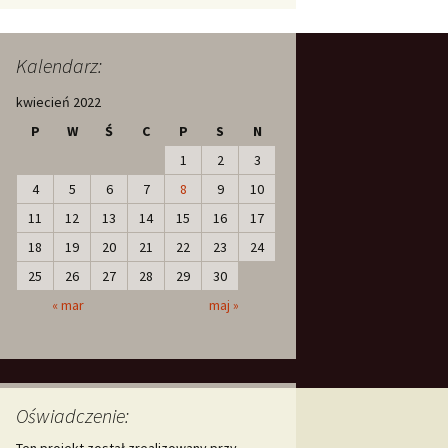
Kalendarz:
kwiecień 2022
P
W
Ś
C
P
S
N
1
2
3
4
5
6
7
8
9
10
11
12
13
14
15
16
17
18
19
20
21
22
23
24
25
26
27
28
29
30
« mar
maj »
Oświadczenie:
Ten projekt został zrealizowany przy