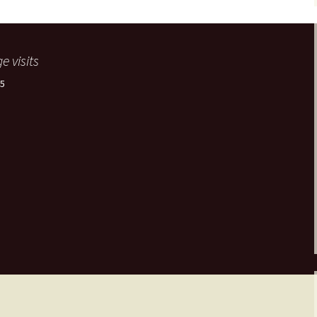
e visits
5