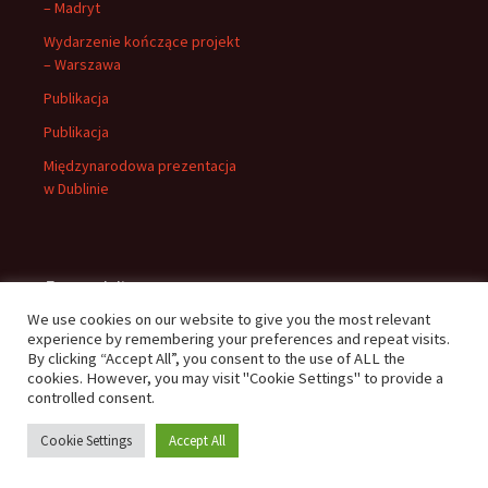
– Madryt
Wydarzenie kończące projekt
– Warszawa
Publikacja
Publikacja
Międzynarodowa prezentacja
w Dublinie
Page visits
We use cookies on our website to give you the most relevant
23197
experience by remembering your preferences and repeat visits.
By clicking “Accept All”, you consent to the use of ALL the
cookies. However, you may visit "Cookie Settings" to provide a
controlled consent.
Cookie Settings
Accept All
Dumnie wspierane przez WordPress