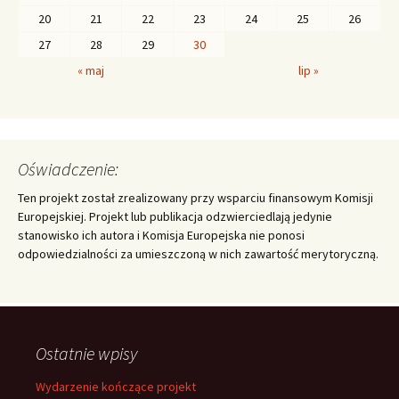
20
21
22
23
24
25
26
27
28
29
30
« maj
lip »
Oświadczenie:
Ten projekt został zrealizowany przy wsparciu finansowym Komisji
Europejskiej. Projekt lub publikacja odzwierciedlają jedynie
stanowisko ich autora i Komisja Europejska nie ponosi
odpowiedzialności za umieszczoną w nich zawartość merytoryczną.
Ostatnie wpisy
Wydarzenie kończące projekt