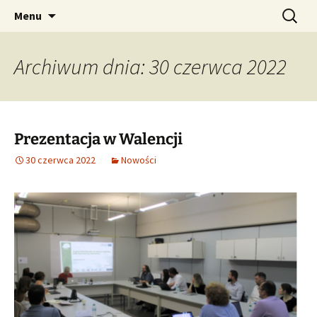
Augmented Reality for Stone Cladding Safe
Przejdź
Szukaj:
ARSC
Menu
do
Assembling Operation
treści
Archiwum dnia: 30 czerwca 2022
Prezentacja w Walencji
30 czerwca 2022
Nowości