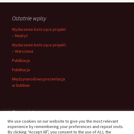
Ostatnie wpisy
Wydarzenie kończące projekt
– Madryt
Wydarzenie kończące projekt
– Warszawa
Publikacja
Publikacja
Międzynarodowa prezentacja
w Dublinie
Page visits
We use cookies on our website to give you the most relevant
23151
experience by remembering your preferences and repeat visits.
By clicking “Accept All”, you consent to the use of ALL the