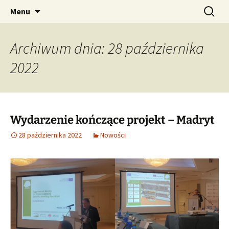
Augmented Reality for Stone Cladding Safe
Przejdź
Szukaj:
ARSC
Menu
do
Assembling Operation
treści
Archiwum dnia: 28 października
2022
Wydarzenie kończące projekt – Madryt
28 października 2022
Nowości