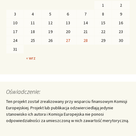
1
2
3
4
5
6
7
8
9
10
11
12
13
14
15
16
17
18
19
20
21
22
23
24
25
26
27
28
29
30
31
« wrz
Oświadczenie:
Ten projekt został zrealizowany przy wsparciu finansowym Komisji
Europejskiej. Projekt lub publikacja odzwierciedlają jedynie
stanowisko ich autora i Komisja Europejska nie ponosi
odpowiedzialności za umieszczoną w nich zawartość merytoryczną.