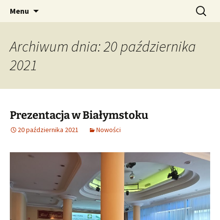
Augmented Reality for Stone Cladding Safe
Przejdź
Szukaj:
ARSC
Menu
do
Assembling Operation
treści
Archiwum dnia: 20 października
2021
Prezentacja w Białymstoku
20 października 2021
Nowości